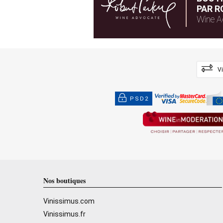
PAR R
Wine A
V
PSD2
Nos boutiques
Vinissimus.com
Vinissimus.fr