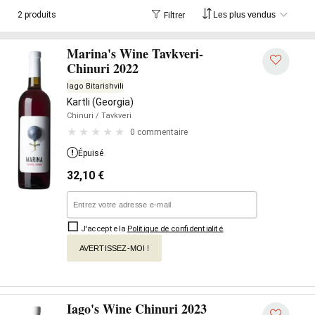
2 produits
Filtrer
Marina's Wine Tavkveri-
Chinuri 2022
Iago Bitarishvili
Kartli (Georgia)
Chinuri
/ Tavkveri
0 commentaire
Épuisé
32,10
€
J'accepte la
Politique de confidentialité
.
AVERTISSEZ-MOI !
Iago's Wine Chinuri 2023