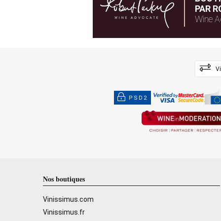
PAR R
Wine A
V
PSD2
Nos boutiques
Vinissimus.com
Vinissimus.fr