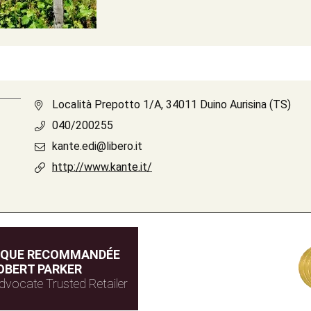
Località Prepotto 1/A, 34011 Duino Aurisina (TS)
040/200255
kante.edi@libero.it
http://www.kante.it/
IQUE RECOMMANDÉE
OBERT PARKER
dvocate Trusted Retailer