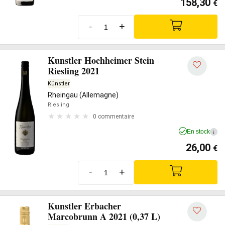
158,30
€
-
+
Kunstler Hochheimer Stein
Riesling 2021
Künstler
Rheingau (Allemagne)
Riesling
0 commentaire
En stock
i
26,00
€
-
+
Kunstler Erbacher
Marcobrunn A 2021 (0,37 L)