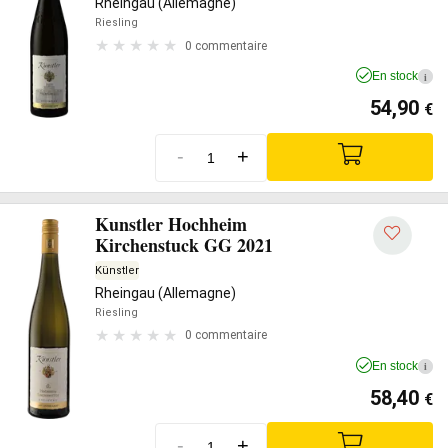
Rheingau (Allemagne)
Riesling
0 commentaire
En stock
i
54,90
€
-
+
Kunstler Hochheim
Kirchenstuck GG 2021
Künstler
Rheingau (Allemagne)
Riesling
0 commentaire
En stock
i
58,40
€
-
+