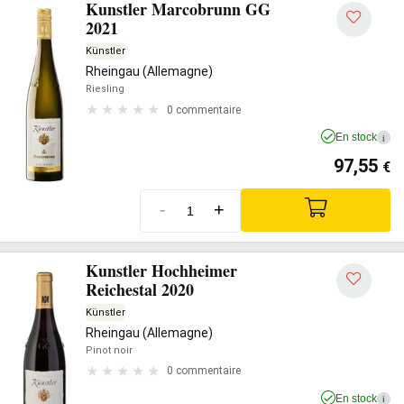
Kunstler Marcobrunn GG
2021
Künstler
Rheingau (Allemagne)
Riesling
0 commentaire
En stock
i
97,55
€
-
+
Kunstler Hochheimer
Reichestal 2020
Künstler
Rheingau (Allemagne)
Pinot noir
0 commentaire
En stock
i