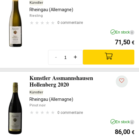
Künstler
Rheingau (Allemagne)
Riesling
0 commentaire
En stock
i
71,50
€
-
+
Kunstler Assmannshausen
Hollenberg 2020
Künstler
Rheingau (Allemagne)
Pinot noir
0 commentaire
En stock
i
86,00
€