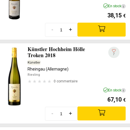
En stock
i
38,15
€
-
+
Künstler Hochheim Hölle
Troken 2018
7
Künstler
Rheingau (Allemagne)
Riesling
0 commentaire
En stock
i
67,10
€
-
+