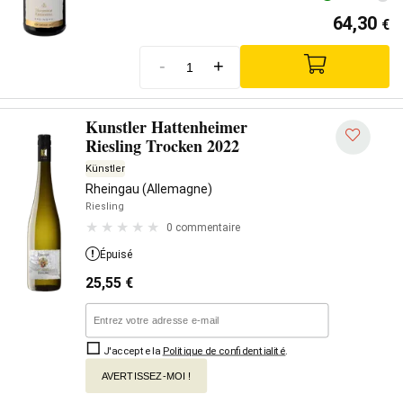
64,30
€
-
+
Kunstler Hattenheimer
Riesling Trocken 2022
Künstler
Rheingau (Allemagne)
Riesling
0 commentaire
Épuisé
25,55
€
J'accepte la
Politique de confidentialité
.
AVERTISSEZ-MOI !