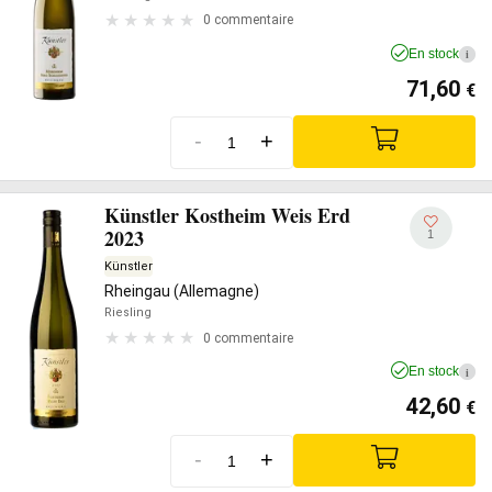
0 commentaire
En stock
i
71,60
€
-
+
Künstler Kostheim Weis Erd
2023
1
Künstler
Rheingau (Allemagne)
Riesling
0 commentaire
En stock
i
42,60
€
-
+