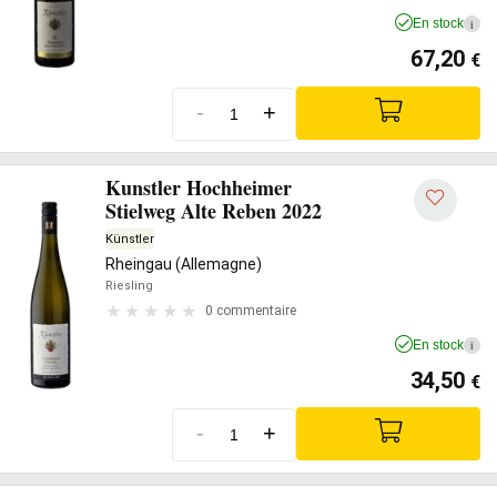
En stock
i
67,20
€
-
+
Kunstler Hochheimer
Stielweg Alte Reben 2022
Künstler
Rheingau (Allemagne)
Riesling
0 commentaire
En stock
i
34,50
€
-
+