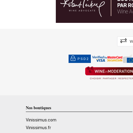
PAR R
Wine A
V
PSD2
Nos boutiques
Vinissimus.com
Vinissimus.fr