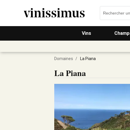
Vins
Champa
Domaines
/
La Piana
La Piana