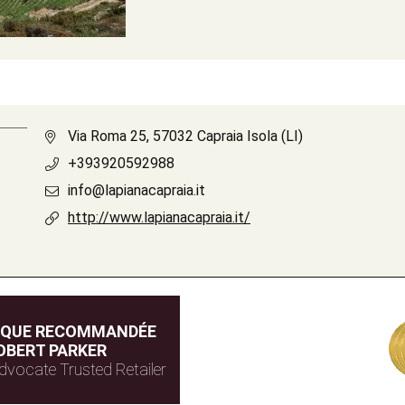
Via Roma 25, 57032 Capraia Isola (LI)
+393920592988
info@lapianacapraia.it
http://www.lapianacapraia.it/
IQUE RECOMMANDÉE
OBERT PARKER
dvocate Trusted Retailer