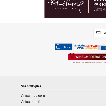
PAR R
Wine A
V
PSD2
Nos boutiques
Vinissimus.com
Vinissimus.fr