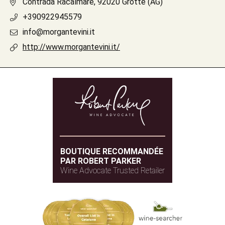
Contrada Racalmare, 92020 Grotte (AG)
+390922945579
info@morgantevini.it
http://www.morgantevini.it/
BOUTIQUE RECOMMANDÉE
PAR ROBERT PARKER
Wine Advocate Trusted Retailer