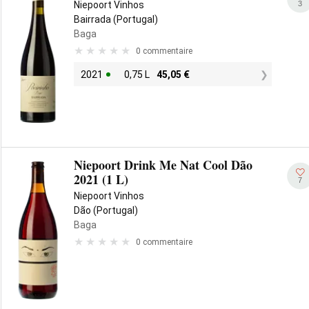
3
Niepoort Vinhos
Bairrada (Portugal)
Baga
0 commentaire
2021
0,75 L
45,05
€
Niepoort Drink Me Nat Cool Dão
2021 (1 L)
7
Niepoort Vinhos
Dão (Portugal)
Baga
0 commentaire