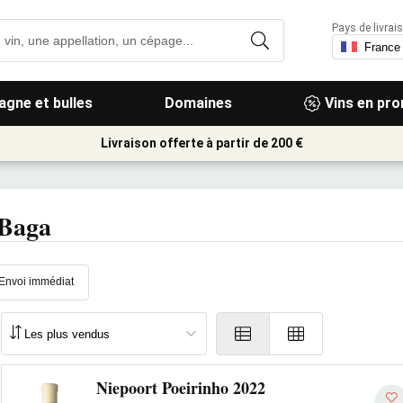
Pays de livrais
gne et bulles
Domaines
Vins en pr
Livraison offerte à partir de 200 €
 Baga
Envoi immédiat
Niepoort Poeirinho 2022