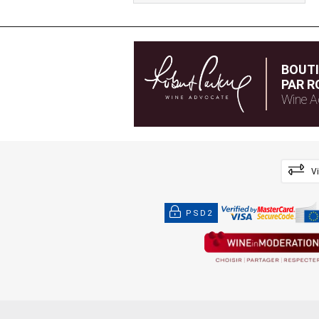
BOUT
PAR R
Wine A
V
PSD2