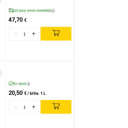
10 pour envoi immédiat
i
47,70
€
-
+
En stock
i
20,50
€
/ btlle. 1 L
-
+