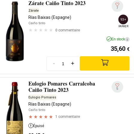
Zárate Caiño Tinto 2023
7
Zárate
Rías Baixas (Espagne)
93+
Caiño tinto
PARKER
0 commentaire
En stock
i
35,60
€
-
+
Eulogio Pomares Carralcoba
Caiño Tinto 2023
5
Eulogio Pomares
Rías Baixas (Espagne)
Caiño tinto
1 commentaire
Épuisé