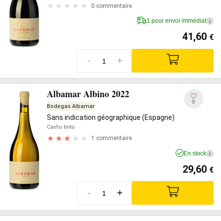
0 commentaire
1 pour envoi immédiat
i
41,60
€
-
+
Albamar Albino 2022
9
Bodegas Albamar
Sans indication géographique (Espagne)
Caiño tinto
1 commentaire
En stock
i
29,60
€
-
+