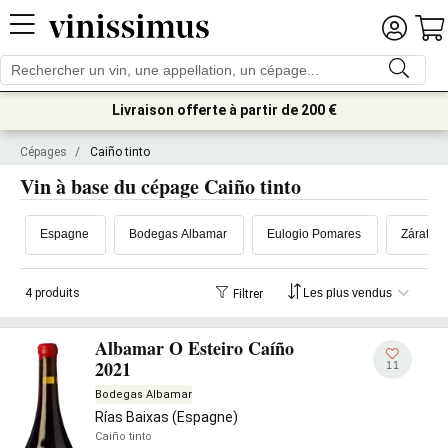
Livraison offerte à partir de 200 €
Cépages
/
Caiño tinto
Vin à base du cépage Caiño tinto
Espagne
Bodegas Albamar
Eulogio Pomares
Zárate
4 produits
Filtrer
Albamar O Esteiro Caíño
2021
11
Bodegas Albamar
Rías Baixas (Espagne)
Caiño tinto