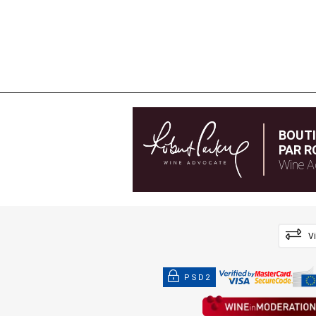
BOUT
PAR R
Wine A
V
PSD2