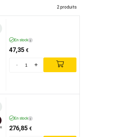
2 produits
En stock
i
47,35
€
-
+
En stock
i
276,85
€
R