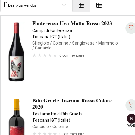
Fonterenza Uva Matta Rosso 2023
Campi di Fonterenza
Toscana IGT (Italie)
Ciliegiolo
/ Colorino
/ Sangiovese
/ Mammolo
/ Canaiolo
0 commentaire
Bibi Graetz Toscana Rosso Colore
2020
5
Testamatta di Bibi Graetz
96
Toscana IGT (Italie)
PARKE
Canaiolo
/ Colorino
0 commentaire