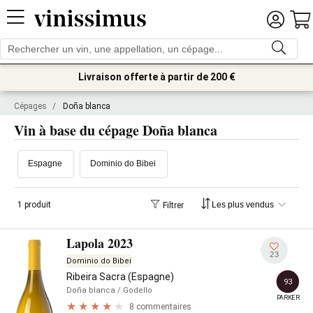
Livraison offerte à partir de 200 €
Cépages
/
Doña blanca
Vin à base du cépage Doña blanca
Espagne
Dominio do Bibei
1 produit
Filtrer
Lapola 2023
23
Dominio do Bibei
Ribeira Sacra (Espagne)
93
Doña blanca
/ Godello
PARKER
8 commentaires