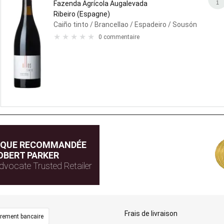
1
Fazenda Agrícola Augalevada
Ribeiro (Espagne)
Caiño tinto
/ Brancellao
/ Espadeiro
/ Sousón
0 commentaire
IQUE RECOMMANDÉE
OBERT PARKER
dvocate Trusted Retailer
Frais de livraison
irement bancaire