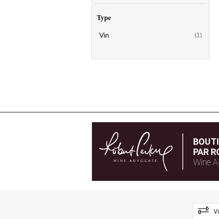
Type
Vin
(1)
BOUT
PAR R
Wine A
V