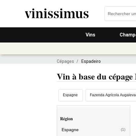
Vins
Champa
Cépages
/
Espadeiro
Vin à base du cépage
Espagne
Fazenda Agrícola Augalev
Région
Espagne
(1)