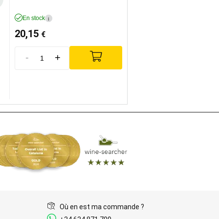
En stock
i
20,15
€
-
+
Où en est ma commande ?