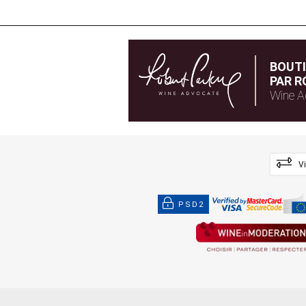
BOUT
PAR R
Wine A
V
PSD2