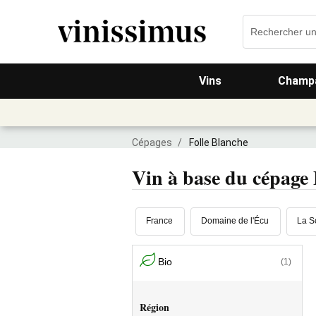
Vins
Champa
Cépages
/
Folle Blanche
Vin à base du cépage 
France
Domaine de l'Écu
La S
Bio
(1)
Région