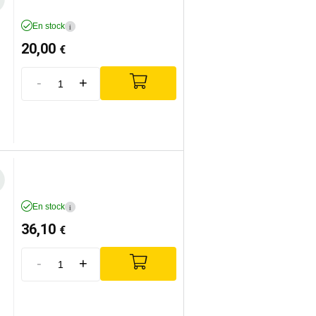
En stock
i
20,00
€
-
+
En stock
i
36,10
€
-
+