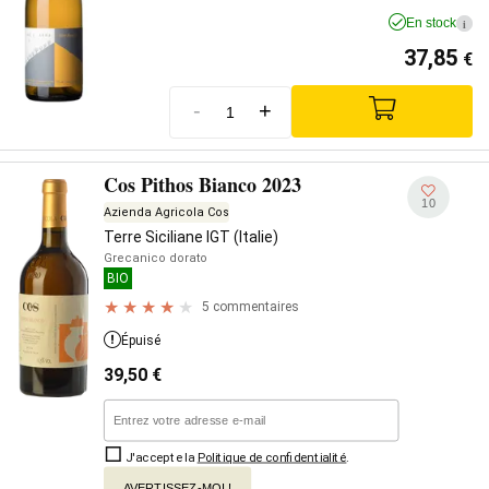
En stock
i
37,85
€
-
+
Cos Pithos Bianco 2023
10
Azienda Agricola Cos
Terre Siciliane IGT (Italie)
Grecanico dorato
BIO
5 commentaires
Épuisé
39,50
€
J'accepte la
Politique de confidentialité
.
AVERTISSEZ-MOI !