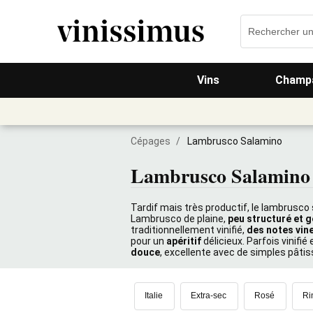
Vins
Champa
Cépages
/
Lambrusco Salamino
Lambrusco Salamino
Tardif mais très productif, le lambrusco 
Lambrusco de plaine,
peu structuré et 
traditionnellement vinifié,
des notes vine
pour un
apéritif
délicieux. Parfois vinifié 
douce
, excellente avec de simples pâtiss
Italie
Extra-sec
Rosé
Ri