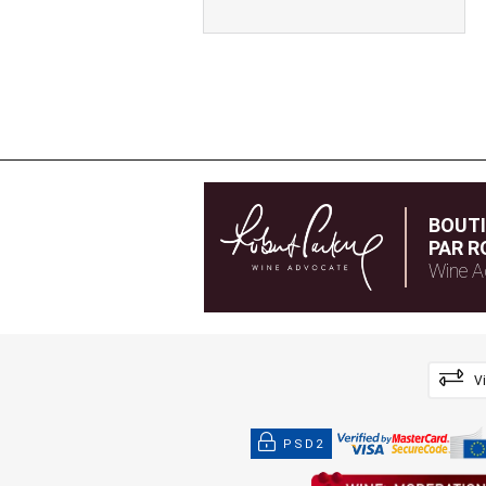
BOUT
PAR R
Wine A
V
PSD2