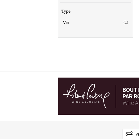
Type
Vin
(1)
BOUT
PAR R
Wine A
V