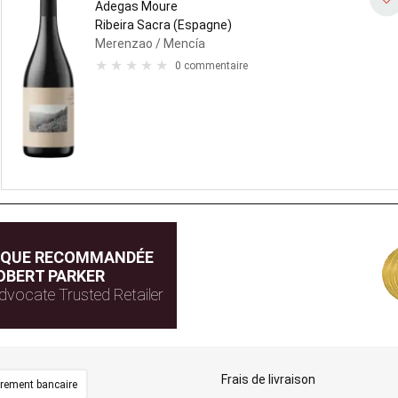
Adegas Moure
Ribeira Sacra (Espagne)
Merenzao
/ Mencía
0 commentaire
IQUE RECOMMANDÉE
OBERT PARKER
dvocate Trusted Retailer
Frais de livraison
irement bancaire