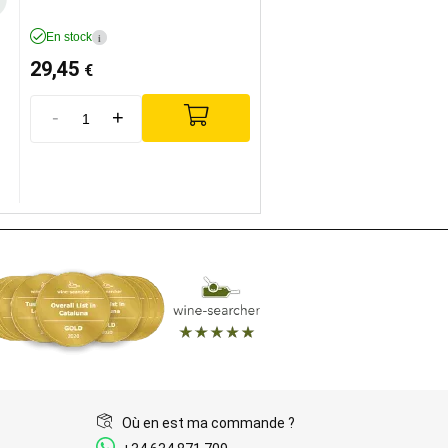
En stock
i
29,45
€
-
+
Où en est ma commande ?