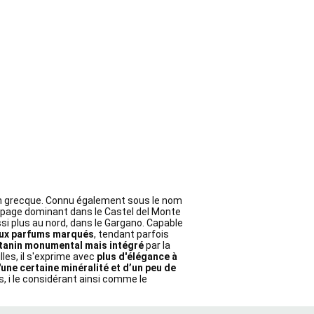
n grecque. Connu également sous le nom
page dominant dans le Castel del Monte
ssi plus au nord, dans le Gargano. Capable
 aux parfums marqués
, tendant parfois
tanin monumental mais intégré
par la
les, il s'exprime avec
plus d'élégance à
'une certaine minéralité et d’un peu de
s, i le considérant ainsi comme le