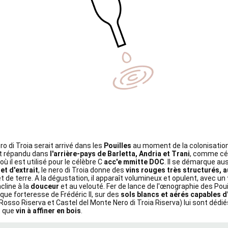
ero di Troia serait arrivé dans les
Pouilles
au moment de la colonisatio
ent répandu dans
l'arrière-pays de Barletta, Andria et Trani
, comme cé
 où il est utilisé pour le célèbre C
acc'e mmitte DOC
. Il se démarque au
et d'extrait
, le nero di Troia donne des
vins rouges très structurés,
et de terre. A la dégustation, il apparaît volumineux et opulent, avec un
line à la
douceur
et au velouté. Fer de lance de l'œnographie des Pouil
ique forteresse de Frédéric II, sur des
sols blancs et aérés capables d
osso Riserva et Castel del Monte Nero di Troia Riserva) lui sont dédié
t que
vin à affiner en bois
.