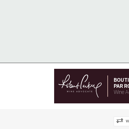
BOUT
PAR R
Wine A
V