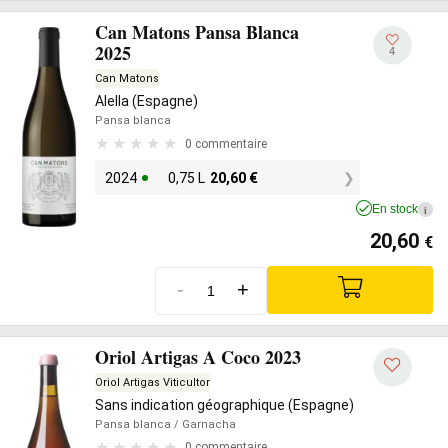
Can Matons Pansa Blanca
2025
4
Can Matons
Alella (Espagne)
Pansa blanca
0 commentaire
2024
0,75 L
20,60
€
En stock
i
20,60
€
-
+
Oriol Artigas A Coco 2023
Oriol Artigas Viticultor
Sans indication géographique (Espagne)
Pansa blanca
/ Garnacha
0 commentaire