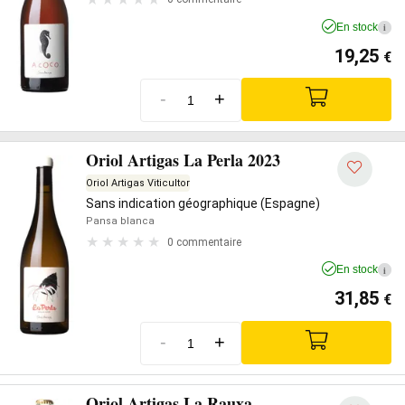
En stock
i
19,25
€
-
+
Oriol Artigas La Perla 2023
Oriol Artigas Viticultor
Sans indication géographique (Espagne)
Pansa blanca
0 commentaire
En stock
i
31,85
€
-
+
Oriol Artigas La Rauxa