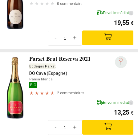
0 commentaire
Envoi immédiat
i
19,55
€
-
+
Parxet Brut Reserva 2021
1
Bodegas Parxet
DO Cava (Espagne)
Pansa blanca
BIO
2 commentaires
Envoi immédiat
i
13,25
€
-
+