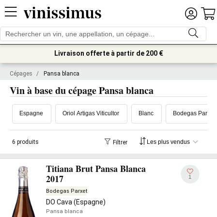
Livraison offerte à partir de 200 €
Cépages
/
Pansa blanca
Vin à base du cépage Pansa blanca
Espagne
Oriol Artigas Viticultor
Blanc
Bodegas Parxet
6 produits
Filtrer
Titiana Brut Pansa Blanca
2017
1
Bodegas Parxet
DO Cava (Espagne)
Pansa blanca