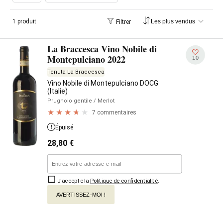
comme dans les versions plus sélectionnées et
aristocratiques du Vino Nobile.
1 produit
Filtrer
La Braccesca Vino Nobile di
Montepulciano 2022
10
Tenuta La Braccesca
Vino Nobile di Montepulciano DOCG
(Italie)
Prugnolo gentile
/ Merlot
7 commentaires
Épuisé
28,80
€
J'accepte la
Politique de confidentialité
.
AVERTISSEZ-MOI !