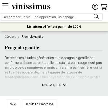
Livraison offerte à partir de 200 €
Cépages
/
Prugnolo gentile
Prugnolo gentile
De récentes études génétiques sur le prugnolo gentile ont
confirmé la thèse selon laquelle ce raisin à baie rouge
n'est pas
un biotype de sangiovese, mais un raisin à part entière
, qui lui
est certes apparenté, mais
typique de la zone de
Montepulciano
, dans le bas pays siennois. Le prugnolo gentile
représente, après tout, la
déclinaison la plus légère, la plus
LIRE LA SUITE
veloutée et la plus prête du sangiovese
di Montepulciano,
avec lequel le grand
Vino Nobile DOCG
est produit. D'une
excellente
acidité
et d'un
tanin bien intégré
, il se prête à une
consommation
jeune
- sous la forme du Rosso di
Italie
Tenuta La Braccesca
Montepulciano DOC - mais aussi à un long
affinage en bois
,