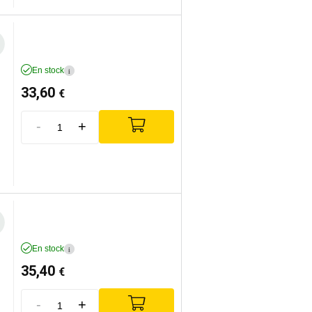
En stock
i
33,60
€
-
+
En stock
i
35,40
€
-
+