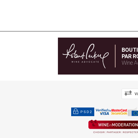
BOUT
PAR R
Wine A
V
PSD2