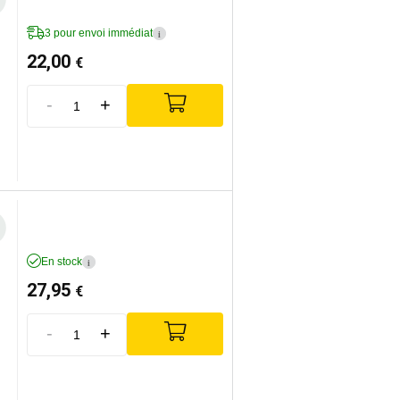
3 pour envoi immédiat
i
22,00
€
-
+
En stock
i
27,95
€
-
+