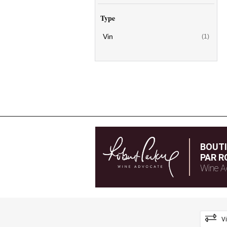
Type
Vin
(1)
BOUT
PAR R
Wine A
V