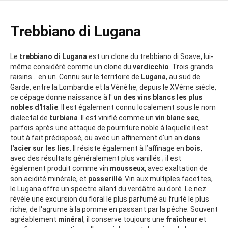
Trebbiano di Lugana
Le
trebbiano di Lugana
est un clone du trebbiano di Soave, lui-
même considéré comme un clone du
verdicchio
. Trois grands
raisins... en un. Connu sur le territoire de
Lugana
, au sud de
Garde, entre la Lombardie et la Vénétie, depuis le XVème siècle,
ce cépage donne naissance à l'
un des vins blancs les plus
nobles d'Italie
. Il est également connu localement sous le nom
dialectal de
turbiana
. Il est vinifié comme un
vin blanc sec
,
parfois après une attaque de pourriture noble à laquelle il est
tout à fait prédisposé, ou avec un affinement d'un an
dans
l'acier sur les lies.
Il résiste également à l’affinage en
bois
,
avec des résultats généralement plus vanillés ; il est
également produit comme vin
mousseux
, avec exaltation de
son acidité minérale, et
passerillé
. Vin aux multiples facettes,
le Lugana offre un spectre allant du verdâtre au doré. Le nez
révèle une excursion du floral le plus parfumé au fruité le plus
riche, de l'agrume à la pomme en passant par la pêche. Souvent
agréablement
minéral
, il conserve toujours une
fraîcheur
et