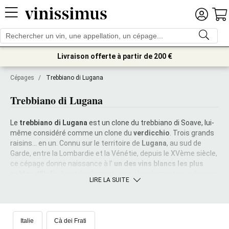
Livraison offerte à partir de 200 €
Cépages
/
Trebbiano di Lugana
Trebbiano di Lugana
Le
trebbiano di Lugana
est un clone du trebbiano di Soave, lui-
même considéré comme un clone du
verdicchio
. Trois grands
raisins... en un. Connu sur le territoire de
Lugana
, au sud de
Garde, entre la Lombardie et la Vénétie, depuis le XVème siècle,
ce cépage donne naissance à l'
un des vins blancs les plus
nobles d'Italie
. Il est également connu localement sous le nom
LIRE LA SUITE
dialectal de
turbiana
. Il est vinifié comme un
vin blanc sec
,
parfois après une attaque de pourriture noble à laquelle il est
tout à fait prédisposé, ou avec un affinement d'un an
dans
l'acier sur les lies.
Il résiste également à l’affinage en
bois
,
Italie
Cà dei Frati
avec des résultats généralement plus vanillés ; il est