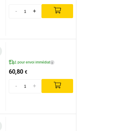
-
+
1 pour envoi immédiat
i
60,80
€
-
+