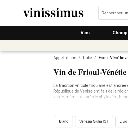
Vins
Champa
Appellations
/
Italie
/
Frioul-Vénétie J
Vin de Frioul-Vénétie
La tradition viticole frioulane est ancrée
République de Venise ont fait de la région 
vaste, même si, après le phylloxéra, beau
Blanc
Venezia Giulia IGT
Livio