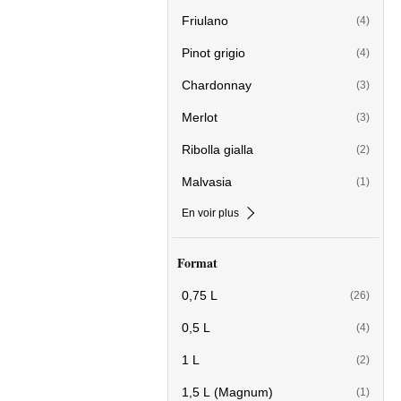
Friulano
(4)
Pinot grigio
(4)
Chardonnay
(3)
Merlot
(3)
Ribolla gialla
(2)
Malvasia
(1)
En voir plus
Format
0,75 L
(26)
0,5 L
(4)
1 L
(2)
1,5 L (Magnum)
(1)