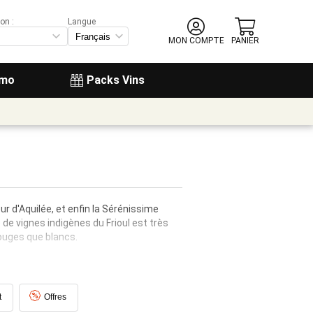
on :
Langue
MON COMPTE
PANIER
omo
Packs Vins
ur d'Aquilée, et enfin la Sérénissime
 de vignes indigènes du Frioul est très
rouges que blancs.
t
Offres