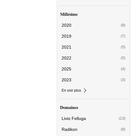
Millésime
2020
(8)
2019
(7)
2021
(5)
2022
(5)
2025
(4)
2023
(3)
En voir plus
Domaines
Livio Felluga
(13)
Radikon
(8)