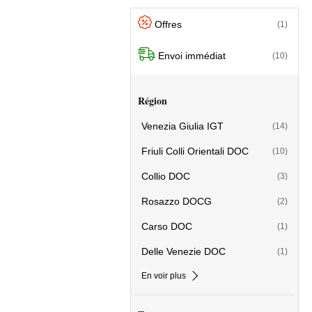
Offres
(1)
Envoi immédiat
(10)
Région
Venezia Giulia IGT
(14)
Friuli Colli Orientali DOC
(10)
Collio DOC
(3)
Rosazzo DOCG
(2)
Carso DOC
(1)
Delle Venezie DOC
(1)
En voir plus