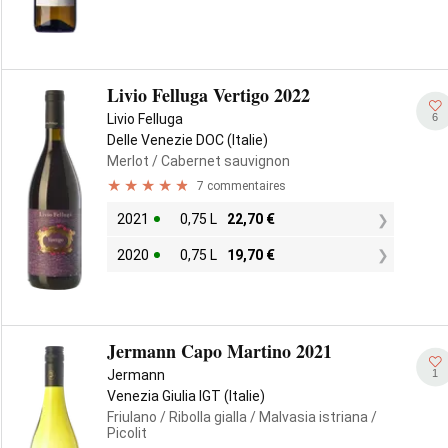
Livio Felluga Vertigo 2022
6
Livio Felluga
Delle Venezie DOC (Italie)
Merlot
/ Cabernet sauvignon
7 commentaires
2021
0,75 L
22,70
€
2020
0,75 L
19,70
€
Jermann Capo Martino 2021
1
Jermann
Venezia Giulia IGT (Italie)
Friulano
/ Ribolla gialla
/ Malvasia istriana
/
Picolit