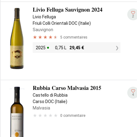
Livio Felluga Sauvignon 2024
2
Livio Felluga
Friuli Colli Orientali DOC (Italie)
Sauvignon
5 commentaires
2025
0,75 L
29,45
€
Rubbia Carso Malvasia 2015
4
Castello di Rubbia
Carso DOC (Italie)
Malvasia
0 commentaire