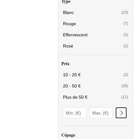
Type
Blanc
(23)
Rouge
(7)
Effervescent
(1)
Rosé
(1)
Prix
10 - 20 €
(2)
20 - 50 €
(20)
Plus de 50 €
(11)
Cépage