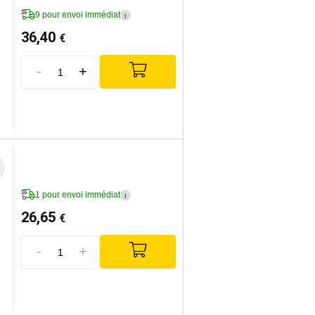
9 pour envoi immédiat
i
36,40
€
-
+
1 pour envoi immédiat
i
26,65
€
-
+