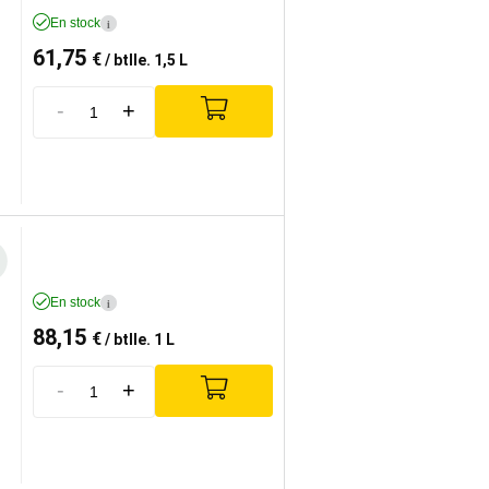
En stock
i
61,75
€
/ btlle. 1,5 L
-
+
En stock
i
88,15
€
/ btlle. 1 L
-
+