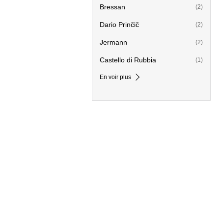
Bressan
(2)
Dario Prinčič
(2)
Jermann
(2)
Castello di Rubbia
(1)
En voir plus