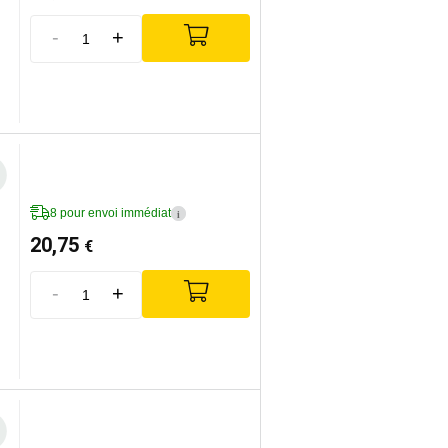
-
+
8 pour envoi immédiat
i
20,75
€
-
+