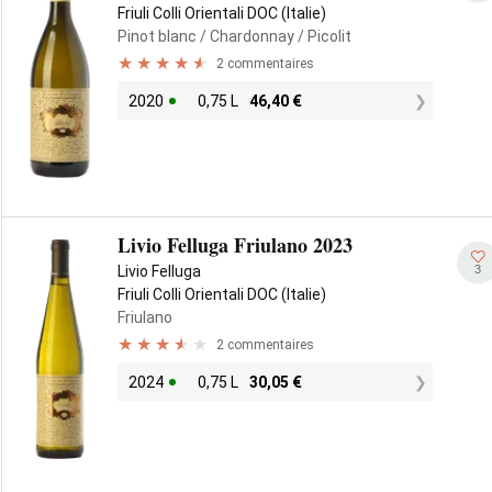
Friuli Colli Orientali DOC (Italie)
Pinot blanc
/ Chardonnay
/ Picolit
2 commentaires
2020
0,75 L
46,40
€
Livio Felluga Friulano 2023
3
Livio Felluga
Friuli Colli Orientali DOC (Italie)
Friulano
2 commentaires
2024
0,75 L
30,05
€