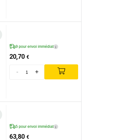
9 pour envoi immédiat
i
20,70
€
-
+
5 pour envoi immédiat
i
63,80
€