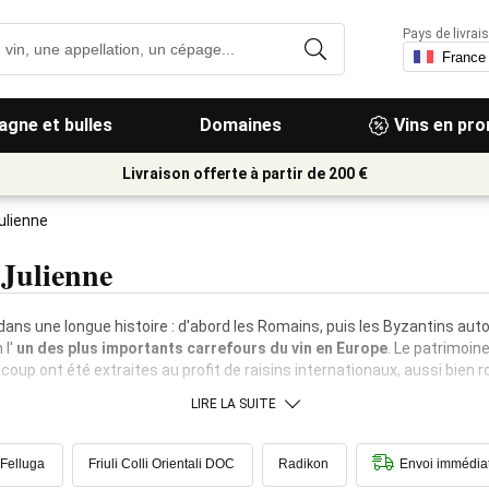
Pays de livrais
gne et bulles
Domaines
Vins en pr
Livraison offerte à partir de 200 €
ulienne
 Julienne
 dans une longue histoire : d'abord les Romains, puis les Byzantins auto
l'
un des plus importants carrefours du vin en Europe
. Le patrimoine
coup ont été extraites au profit de raisins internationaux, aussi bien 
LIRE LA SUITE
 Felluga
Friuli Colli Orientali DOC
Radikon
Envoi immédia