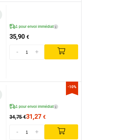
1 pour envoi immédiat
i
35,90
€
-
+
-10%
1 pour envoi immédiat
i
31,27
34,75
€
€
-
+