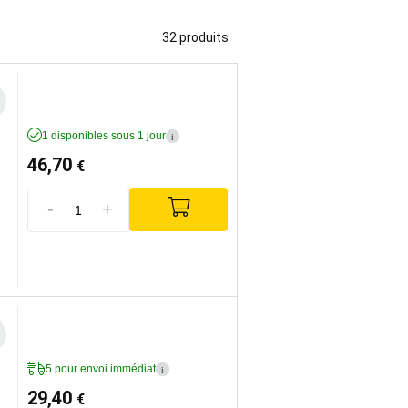
32 produits
1 disponibles sous 1 jour
i
46,70
€
-
+
5 pour envoi immédiat
i
29,40
€