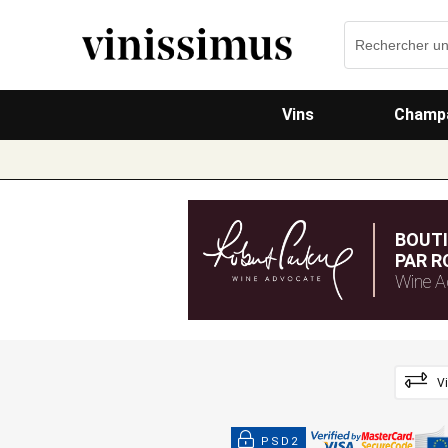
Vins
Champa
BOUT
PAR R
Wine A
V
PSD2