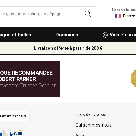
Pays de livrais
gne et bulles
Domaines
Vins en pr
Livraison offerte à partir de 200 €
IQUE RECOMMANDÉE
OBERT PARKER
dvocate Trusted Retailer
Frais de livraison
irement bancaire
Qui sommes-nous
Aide