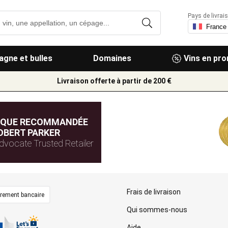
Pays de livrais
gne et bulles
Domaines
Vins en pr
Livraison offerte à partir de 200 €
IQUE RECOMMANDÉE
OBERT PARKER
dvocate Trusted Retailer
Frais de livraison
irement bancaire
Qui sommes-nous
Aide