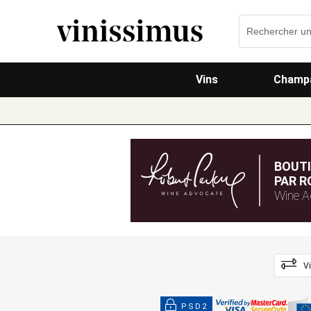
Vins
Champa
BOUT
PAR R
Wine A
V
PSD2