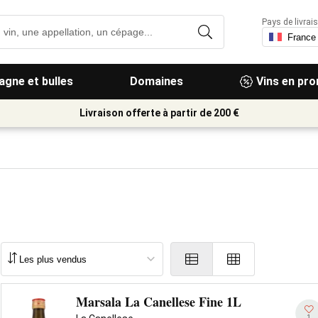
Pays de livrais
gne et bulles
Domaines
Vins en pr
Livraison offerte à partir de 200 €
Marsala La Canellese Fine 1L
1