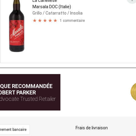
La Canellese
Marsala DOC (Italie)
Grillo
/ Catarratto
/ Insolia
1 commentaire
IQUE RECOMMANDÉE
OBERT PARKER
dvocate Trusted Retailer
Frais de livraison
irement bancaire