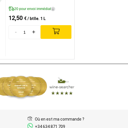
20 pour envoi immédiat
i
12,50
€
/ btlle. 1 L
-
+
Où en est ma commande ?
+34 634 871 709