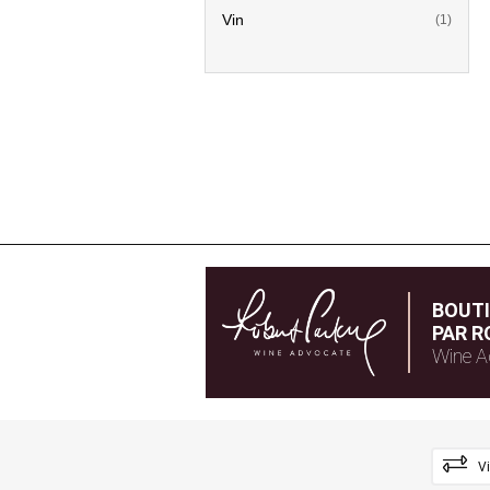
Vin
(1)
BOUT
PAR R
Wine A
V