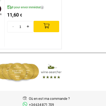
8 pour envoi immédiat
i
11,60
€
R
-
+
Où en est ma commande ?
+34 634 871 709