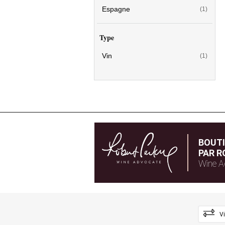
Espagne
(1)
Type
Vin
(1)
BOUT
PAR R
Wine A
V