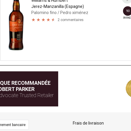
Williams & Humbert
Jerez-Manzanilla (Espagne)
90
Palomino fino
/ Pedro ximénez
PARKE
2 commentaires
IQUE RECOMMANDÉE
OBERT PARKER
dvocate Trusted Retailer
Frais de livraison
irement bancaire