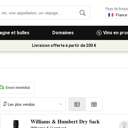
Pays de livrais
gne et bulles
Domaines
Vins en pr
Livraison offerte à partir de 200 €
Envoi immédiat
Williams & Humbert Dry Sack
9