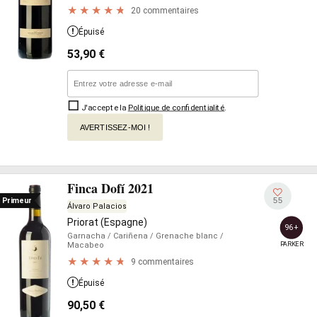
20 commentaires
Épuisé
53,90
€
J'accepte la
Politique de confidentialité
.
AVERTISSEZ-MOI !
Finca Dofí 2021
55
Primeur
Álvaro Palacios
Priorat (Espagne)
96+
Garnacha
/ Cariñena
/ Grenache blanc
/
PARKER
Macabeo
9 commentaires
Épuisé
90,50
€