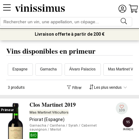
Livraison offerte à partir de 200 €
Vins disponibles en primeur
Espagne
Garnacha
Álvaro Palacios
Mas Martinet Viticu
3 produits
Filtrer
Clos Martinet 2019
Primeur
109
Mas Martinet Viticultors
Priorat (Espagne)
95
Garnacha
/ Cariñena
/ Syrah
/ Cabernet
sauvignon
/ Merlot
PARKER
BIO