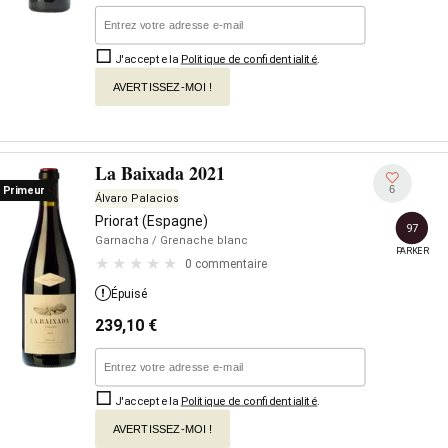
J'accepte la
Politique de confidentialité
.
AVERTISSEZ-MOI !
La Baixada 2021
6
Primeur
Álvaro Palacios
Priorat (Espagne)
97
Garnacha
/ Grenache blanc
PARKER
0 commentaire
Épuisé
239,10
€
J'accepte la
Politique de confidentialité
.
AVERTISSEZ-MOI !