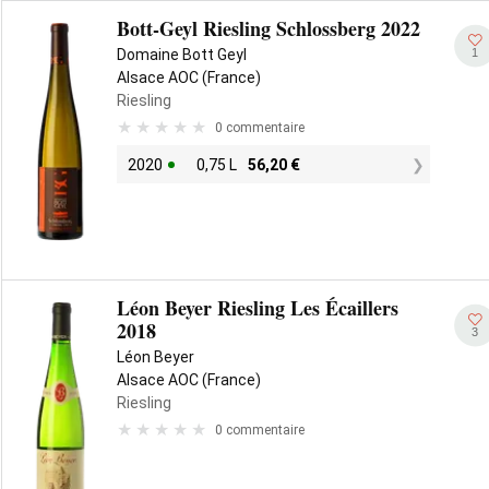
Bott-Geyl Riesling Schlossberg 2022
1
Domaine Bott Geyl
Alsace AOC (France)
Riesling
0 commentaire
2020
0,75 L
56,20
€
Léon Beyer Riesling Les Écaillers
2018
3
Léon Beyer
Alsace AOC (France)
Riesling
0 commentaire