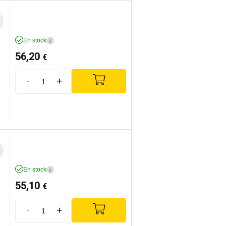
En stock
i
56,20
€
-
+
En stock
i
55,10
€
-
+