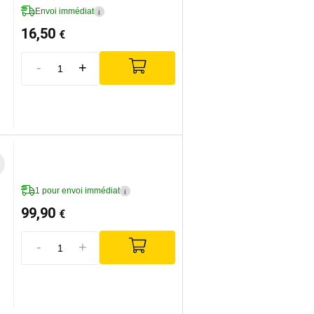
Envoi immédiat
i
16,50
€
-
+
1 pour envoi immédiat
i
99,90
€
-
+