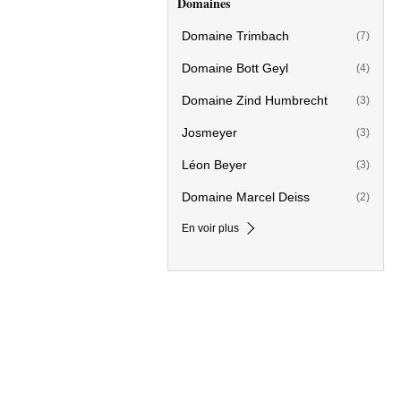
Domaines
Domaine Trimbach
(7)
Domaine Bott Geyl
(4)
Domaine Zind Humbrecht
(3)
Josmeyer
(3)
Léon Beyer
(3)
Domaine Marcel Deiss
(2)
En voir plus