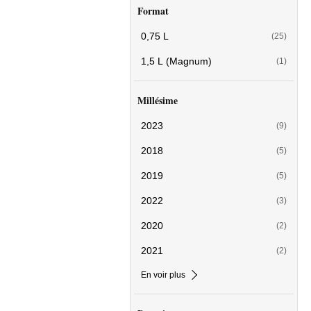
Format
0,75 L
(25)
1,5 L (Magnum)
(1)
Millésime
2023
(9)
2018
(5)
2019
(5)
2022
(3)
2020
(2)
2021
(2)
En voir plus