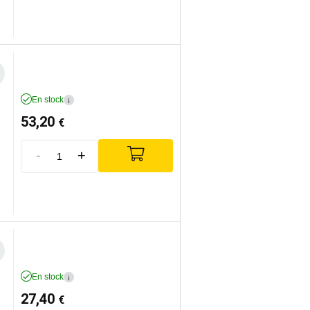
En stock
i
53,20
€
-
+
En stock
i
27,40
€