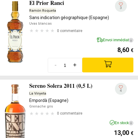
El Prior Ranci
3
Ramón Roqueta
Sans indication géographique (Espagne)
Uvas blancas
0 commentaire
Envoi immédiat
i
8,60
€
-
+
Sereno Solera 2011 (0,5 L)
4
La Vinyeta
Empordà (Espagne)
Grenache gris
0 commentaire
En stock
i
13,00
€