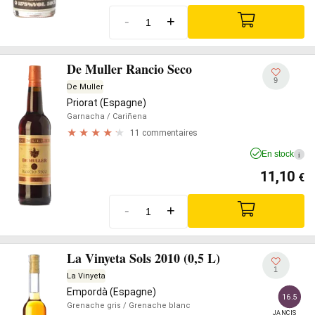
-
+
De Muller Rancio Seco
9
De Muller
Priorat (Espagne)
Garnacha
/ Cariñena
11 commentaires
En stock
i
11,10
€
-
+
La Vinyeta Sols 2010 (0,5 L)
1
La Vinyeta
Empordà (Espagne)
16.5
Grenache gris
/ Grenache blanc
JANCIS
