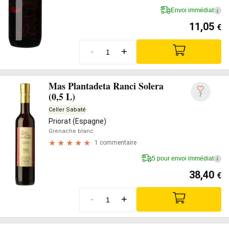
Envoi immédiat
i
11,05
€
-
+
Mas Plantadeta Ranci Solera
(0,5 L)
7
Celler Sabaté
Priorat (Espagne)
Grenache blanc
1 commentaire
5 pour envoi immédiat
i
38,40
€
-
+