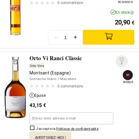
ROBINSON
0 commentaire
En stock
i
20,90
€
-
+
Orto Vi Ranci Clàssic
2
Orto Vins
Montsant (Espagne)
91
Grenache blanc
/ Macabeo
PARKER
0 commentaire
Épuisé
43,15
€
J'accepte la
Politique de confidentialité
.
AVERTISSEZ-MOI !