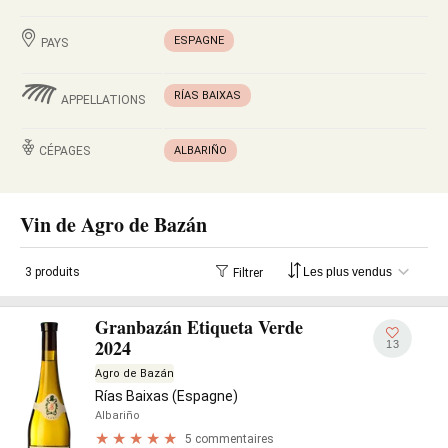
ESPAGNE
PAYS
RÍAS BAIXAS
APPELLATIONS
CÉPAGES
ALBARIÑO
Vin de Agro de Bazán
3 produits
Filtrer
Granbazán Etiqueta Verde
2024
13
Agro de Bazán
Rías Baixas (Espagne)
Albariño
5 commentaires