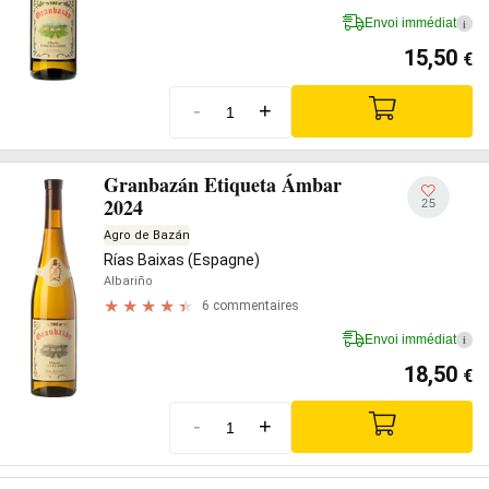
Envoi immédiat
i
15,50
€
-
+
Granbazán Etiqueta Ámbar
2024
25
Agro de Bazán
Rías Baixas (Espagne)
Albariño
6 commentaires
Envoi immédiat
i
18,50
€
-
+