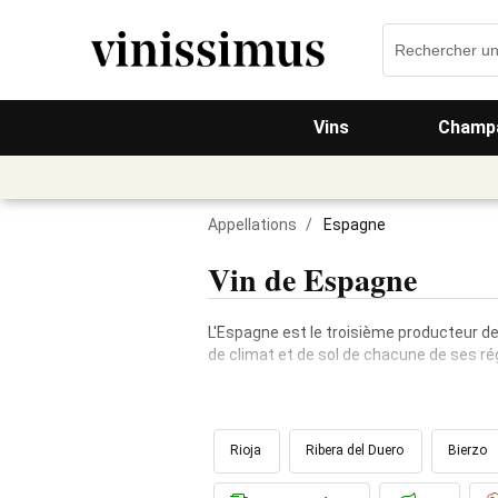
Vins
Champa
Appellations
/
Espagne
Vin de Espagne
L'Espagne est le troisième producteur de 
de climat et de sol de chacune de ses ré
Rioja
Ribera del Duero
Bierzo