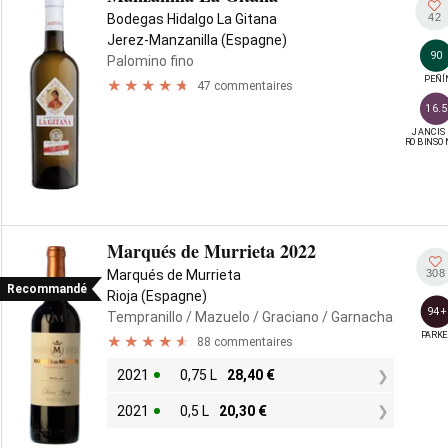
42
Bodegas Hidalgo La Gitana
Jerez-Manzanilla (Espagne)
90
Palomino fino
PEÑÍ
47 commentaires
16.5
JANCIS

ROBINSO
Marqués de Murrieta 2022
308
Marqués de Murrieta
Recommandé
Rioja (Espagne)
94+
Tempranillo
/ Mazuelo
/ Graciano
/ Garnacha
PARKE
88 commentaires
2021
0,75 L
28,40
€
2021
0,5 L
20,30
€