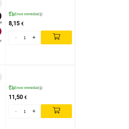
Envoi immédiat
i
8,15
€
R
-
+


IN
Envoi immédiat
i
11,50
€
-
+