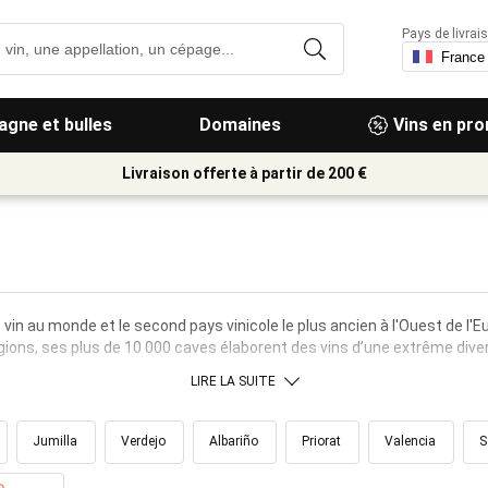
Pays de livrais
gne et bulles
Domaines
Vins en pr
Livraison offerte à partir de 200 €
vin au monde et le second pays vinicole le plus ancien à l'Ouest de l'E
gions, ses plus de 10 000 caves élaborent des vins d’une extrême diver
LIRE LA SUITE
Jumilla
Verdejo
Albariño
Priorat
Valencia
S