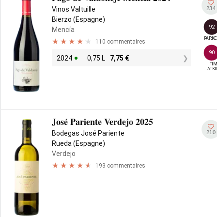
234
Vinos Valtuille
Bierzo (Espagne)
92
Mencía
PARKE
110 commentaires
90
2024
0,75 L
7,75
€
TIM
ATK
José Pariente Verdejo 2025
210
Bodegas José Pariente
Rueda (Espagne)
Verdejo
193 commentaires