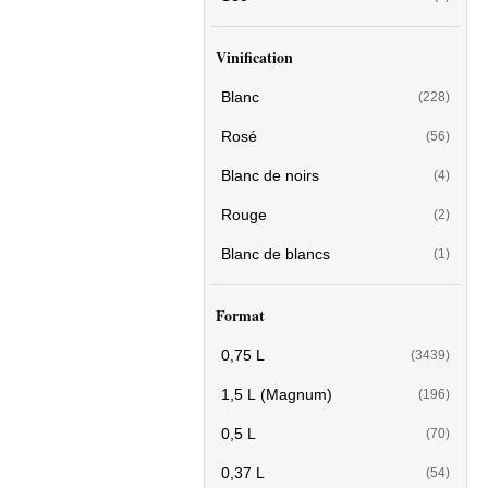
Vinification
Blanc
(228)
Rosé
(56)
Blanc de noirs
(4)
Rouge
(2)
Blanc de blancs
(1)
Format
0,75 L
(3439)
1,5 L (Magnum)
(196)
0,5 L
(70)
0,37 L
(54)