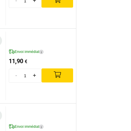
-
+
Envoi immédiat
i
11,90
€
-
+
Envoi immédiat
i