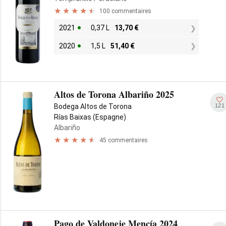
100 commentaires
2021
0,37 L
13,70
€
2020
1,5 L
51,40
€
Altos de Torona Albariño 2025
121
Bodega Altos de Torona
Rías Baixas (Espagne)
Albariño
45 commentaires
Pago de Valdoneje Mencía 2024