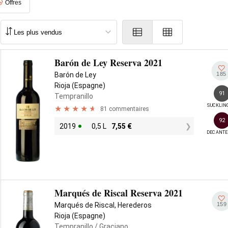
Offres
Barón de Ley Reserva 2021
185
Barón de Ley
Rioja (Espagne)
91
Tempranillo
SUCKLIN
81 commentaires
92
2019
0,5 L
7,55
€
DECANTE
Marqués de Riscal Reserva 2021
159
Marqués de Riscal, Herederos
Rioja (Espagne)
Tempranillo
/ Graciano