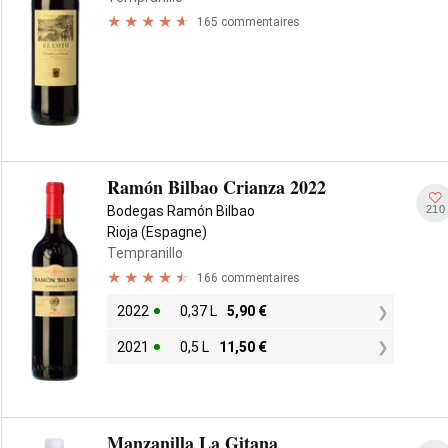
165 commentaires
Ramón Bilbao Crianza 2022
210
Bodegas Ramón Bilbao
Rioja (Espagne)
Tempranillo
166 commentaires
2022
0,37 L
5,90
€
2021
0,5 L
11,50
€
Manzanilla La Gitana