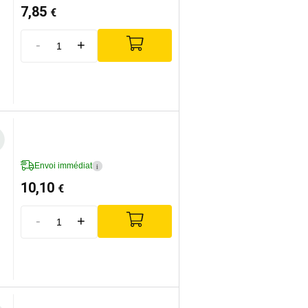
7,85
€
-
+
Envoi immédiat
i
10,10
€
-
+