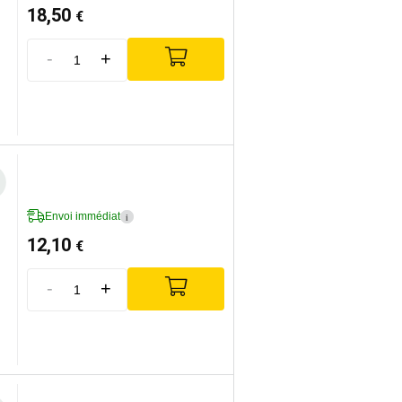
18,50
€
-
+
Envoi immédiat
i
12,10
€
-
+