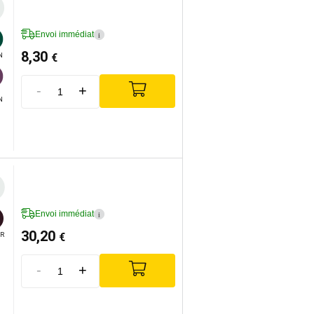
Envoi immédiat
i
8,30
€
N
-
+
N
Envoi immédiat
i
30,20
€
R
-
+