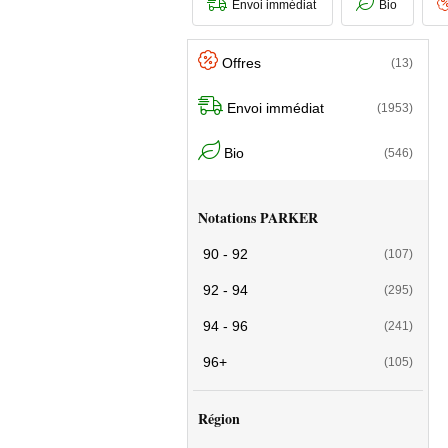
Envoi immédiat
Bio
Offres
(13)
Envoi immédiat
(1953)
Bio
(546)
Notations PARKER
90 - 92
(107)
92 - 94
(295)
94 - 96
(241)
96+
(105)
Région