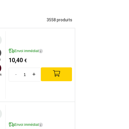
3558 produits
Envoi immédiat
i
10,40
€
G
-
+
R
Envoi immédiat
i