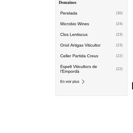
Domaines
Perelada
(30)
Microbio Wines
(24)
Clos Lentiscus
(23)
Oriol Artigas Viticultor
(23)
Celler Partida Creus
(22)
Espelt Viticultors de
(22)
l'Empordà
En voir plus