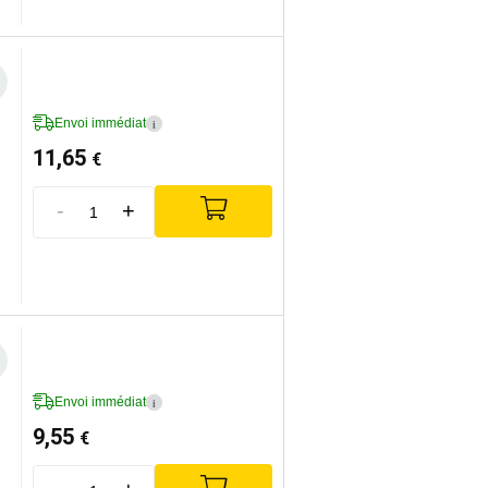
Envoi immédiat
i
11,65
€
-
+
Envoi immédiat
i
9,55
€