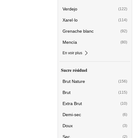
Verdejo
(122)
Xarel·lo
(114)
Grenache blanc
(92)
Mencía
(80)
En voir plus
Sucre résiduel
Brut Nature
(156)
Brut
(115)
Extra Brut
(10)
Demi-sec
(6)
Doux
(3)
Sec
(2)