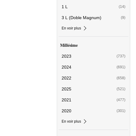
1 L
(14)
3 L (Doble Magnum)
(9)
En voir plus
Millésime
2023
(737)
2024
(691)
2022
(658)
2025
(521)
2021
(477)
2020
(301)
En voir plus