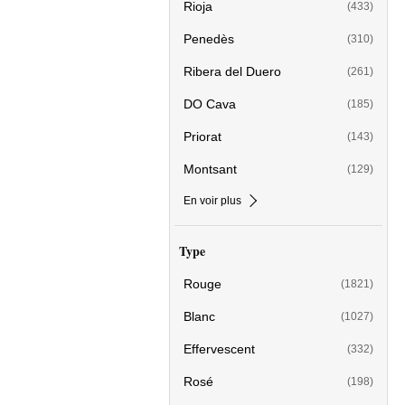
Rioja
(433)
Penedès
(310)
Ribera del Duero
(261)
DO Cava
(185)
Priorat
(143)
Montsant
(129)
En voir plus
Type
Rouge
(1821)
Blanc
(1027)
Effervescent
(332)
Rosé
(198)