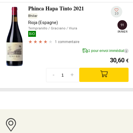
Phinca Hapa Tinto 2021
10
Bhilar
Rioja (Espagne)
91
Tempranillo
/ Graciano
/ Viura
PARKER
BIO
1 commentaire
1 pour envoi immédiat
i
30,60
€
-
+