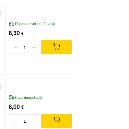
17 pour envoi immédiat
i
8,30
€
-
+
Envoi immédiat
i
8,00
€
-
+