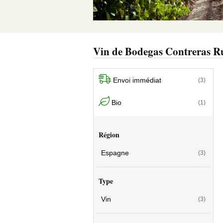
Vin de Bodegas Contreras R
Envoi immédiat
(3)
Bio
(1)
Région
Espagne
(3)
Type
Vin
(3)