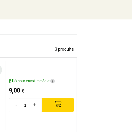
3 produits
8 pour envoi immédiat
i
9,00
€
-
+