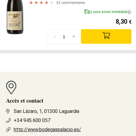
32 commentaires
1 pour envoi immédiat
i
8,30
€
-
+
Accès et contact
San Lázaro, 1, 01300 Laguardia
+34 945 600 057
http://www.bodegaspalacio.es/