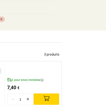
LO
3 produits
1 pour envoi immédiat
i
7,40
€
-
+