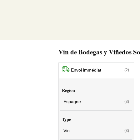
Vin de Bodegas y Viñedos So
Envoi immédiat
(2)
Région
Espagne
(3)
Type
Vin
(3)