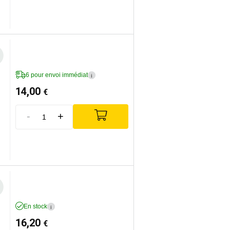
6 pour envoi immédiat
i
14,00
€
-
+
En stock
i
16,20
€