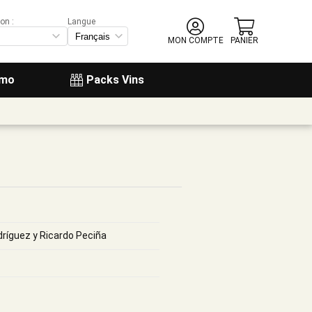
on :
Langue
MON COMPTE
PANIER
omo
Packs Vins
ríguez y Ricardo Peciña