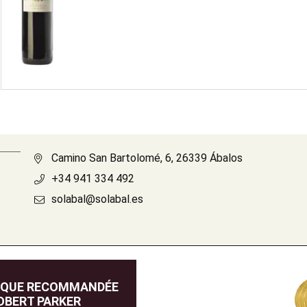
Camino San Bartolomé, 6, 26339 Ábalos
+34 941 334 492
solabal@solabal.es
IQUE RECOMMANDÉE
OBERT PARKER