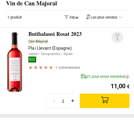
Vin de Can Majoral
1 produit
Filtrer
Butibalausi Rosat 2023
1
Can Majoral
Pla i Llevant (Espagne)
Callet
/ Tempranillo
/ Syrah
BIO
1 commentaire
21 pour envoi immédiat
i
11,00
€
-
+