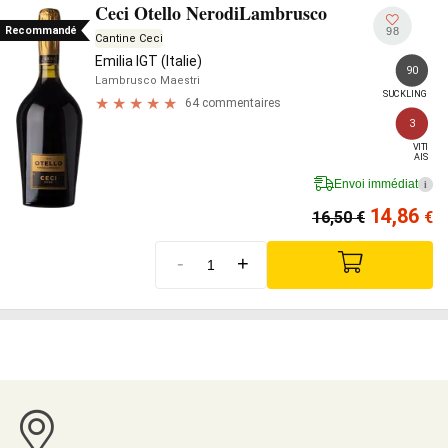
Ceci Otello NerodiLambrusco
Recommandé
98
Cantine Ceci
Emilia IGT (Italie)
90
Lambrusco Maestri
SUCKLING
64 commentaires
3
VITI

AIS
Envoi immédiat
i
14,86
16,50
€
€
-
+