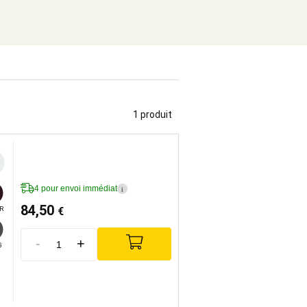
1 produit
4 pour envoi immédiat
i
84,50
€
R
-
+
G