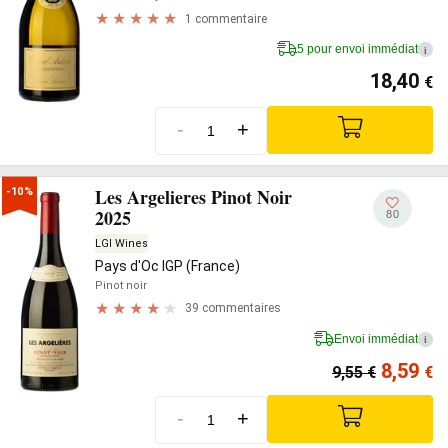
1 commentaire
5 pour envoi immédiat
i
18,40
€
-
+
Les Argelieres Pinot Noir
-10%
2025
80
LGI Wines
Pays d'Oc IGP (France)
Pinot noir
39 commentaires
Envoi immédiat
i
8,59
9,55
€
€
-
+