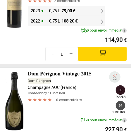
2 commentaires
2023
0,75 L
79,00
€
2022
0,75 L
108,20
€
6 pour envoi immédiat
i
114,90
€
-
+
Dom Pérignon Vintage 2015
22
Dom Pérignon
Champagne AOC (France)
95
Chardonnay
/ Pinot noir
PARKER
10 commentaires
97
SUCKLING
8 pour envoi immédiat
i
227,90
€