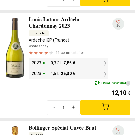
Louis Latour Ardèche
Chardonnay 2023
16
Louis Latour
Ardèche IGP (France)
Chardonnay
11 commentaires
2023
0,37 L
7,85
€
2023
1,5 L
26,30
€
Envoi immédiat
i
12,10
€
-
+
Bollinger Spécial Cuvée Brut
34