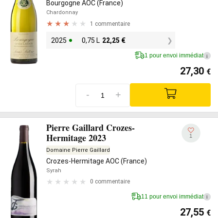
Bourgogne AOC (France)
Chardonnay
1 commentaire
2025
0,75 L
22,25
€
1 pour envoi immédiat
i
27,30
€
-
+
Pierre Gaillard Crozes-
Hermitage 2023
1
Domaine Pierre Gaillard
Crozes-Hermitage AOC (France)
Syrah
0 commentaire
11 pour envoi immédiat
i
27,55
€