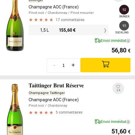
Bollinger
Champagne AOC (France)
92
Pinot noir
/ Chardonnay
/ Pinot meunier
PARKER
17 commentaires
93
1,5 L
155,60
€
SUCKLING
Envoi immédiat
i
56,80
€
-
+
Taittinger Brut Réserve
14
Champagne Taittinger
Champagne AOC (France)
Pinot noir
/ Chardonnay
5 commentaires
Envoi immédiat
i
51,60
€