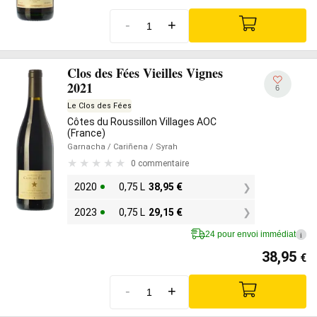
-
+
Clos des Fées Vieilles Vignes
2021
6
Le Clos des Fées
Côtes du Roussillon Villages AOC
(France)
Garnacha
/ Cariñena
/ Syrah
0 commentaire
2020
0,75 L
38,95
€
2023
0,75 L
29,15
€
24 pour envoi immédiat
i
38,95
€
-
+