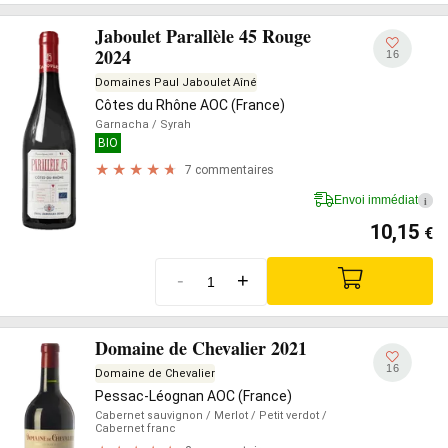
Jaboulet Parallèle 45 Rouge
2024
16
Domaines Paul Jaboulet Aîné
Côtes du Rhône AOC (France)
Garnacha
/ Syrah
BIO
7 commentaires
Envoi immédiat
i
10,15
€
-
+
Domaine de Chevalier 2021
16
Domaine de Chevalier
Pessac-Léognan AOC (France)
Cabernet sauvignon
/ Merlot
/ Petit verdot
/
Cabernet franc