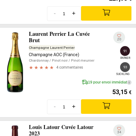
-
+
Laurent Perrier La Cuvée
Brut
20
Champagne Laurent Perrier
91
Champagne AOC (France)
PARKER
Chardonnay
/ Pinot noir
/ Pinot meunier
93
4 commentaires
SUCKLING
19 pour envoi immédiat
i
53,15
€
-
+
Louis Latour Cuvée Latour
2023
34