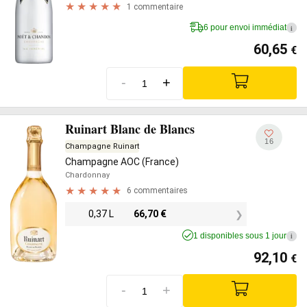
1 commentaire
6 pour envoi immédiat
i
60,65
€
-
+
Ruinart Blanc de Blancs
16
Champagne Ruinart
Champagne AOC (France)
Chardonnay
6 commentaires
0,37 L
66,70
€
1 disponibles sous 1 jour
i
92,10
€
-
+