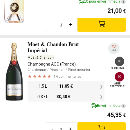
10 pour envoi immédiat
i
21,00
€
-
+
Moët & Chandon Brut
Impérial
33
Moët & Chandon
90
Champagne AOC (France)
SUCKLING
Chardonnay
/ Pinot noir
/ Pinot meunier
14 commentaires
90
WINE

1,5 L
111,05
€
SPECTATOR
0,37 L
30,40
€
Envoi immédiat
i
45,35
€
-
+