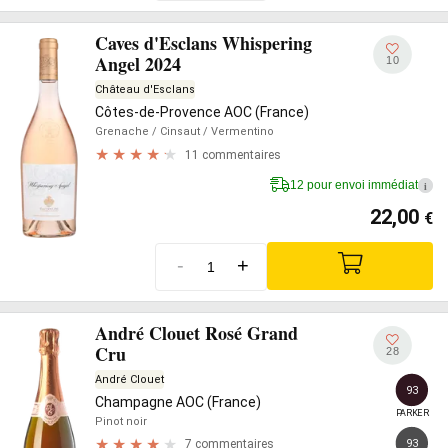
Caves d'Esclans Whispering
Angel 2024
10
Château d'Esclans
Côtes-de-Provence AOC (France)
Grenache
/ Cinsaut
/ Vermentino
11 commentaires
12 pour envoi immédiat
i
22,00
€
-
+
André Clouet Rosé Grand
Cru
28
André Clouet
93
Champagne AOC (France)
PARKER
Pinot noir
93
7 commentaires