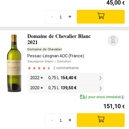
45,00
€
-
+
Domaine de Chevalier Blanc
2021
11
Domaine de Chevalier
Pessac-Léognan AOC (France)
Sauvignon blanc
/ Sémillon
2 commentaires
2022
0,75 L
154,40
€
2020
0,75 L
139,50
€
1 pour envoi immédiat
i
151,10
€
-
+