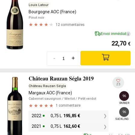
Louis Latour
Bourgogne AOC (France)
Pinot noir
12 commentaires
Envoi immédiat
i
22,70
€
-
+
Château Rauzan Ségla 2019
23
Château Rauzan Ségla
Margaux AOC (France)
96
Cabernet sauvignon
/ Merlot
/ Petit verdot
PARKER
1 commentaire
96
2022
0,75 L
195,85
€
SUCKLING
2021
0,75 L
162,60
€