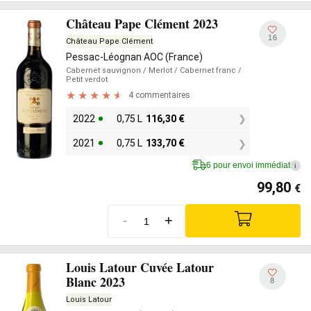
Château Pape Clément 2023
16
Château Pape Clément
Pessac-Léognan AOC (France)
Cabernet sauvignon
/ Merlot
/ Cabernet franc
/
Petit verdot
4 commentaires
2022
0,75 L
116,30
€
2021
0,75 L
133,70
€
6 pour envoi immédiat
i
99,80
€
-
+
Louis Latour Cuvée Latour
Blanc 2023
8
Louis Latour