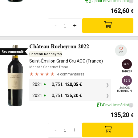
2 pour envoi immédiat
i
162,60
€
-
+
Château Rocheyron 2022
Recommandé
22
Château Rocheyron
Saint-Émilion Grand Cru AOC (France)
94-96
Merlot
/ Cabernet franc
PARKER
4 commentaires
16.5
2021
0,75 L
120,05
€
JANCIS

ROBINSON
2021
0,75 L
135,20
€
Envoi immédiat
i
135,20
€
-
+