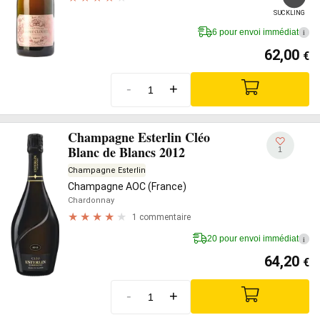
SUCKLING
6 pour envoi immédiat
i
62,00
€
-
+
Champagne Esterlin Cléo
Blanc de Blancs 2012
1
Champagne Esterlin
Champagne AOC (France)
Chardonnay
1 commentaire
20 pour envoi immédiat
i
64,20
€
-
+