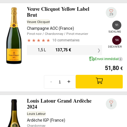
Veuve Clicquot Yellow Label
Brut
29
Veuve Clicquot
91
Champagne AOC (France)
SUCKLING
Pinot noir
/ Chardonnay
/ Pinot meunier
10 commentaires
94
DECANTER
1,5 L
137,75
€
Envoi immédiat
i
51,80
€
-
+
Louis Latour Grand Ardèche
2024
9
Louis Latour
Ardèche IGP (France)
Chardonnay