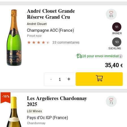
André Clouet Grande
Réserve Grand Cru
65
André Clouet
91
Champagne AOC (France)
PARKER
Pinot noir
93
33 commentaires
SUCKLING
16 pour envoi immédiat
i
35,40
€
-
+
Les Argelieres Chardonnay
-10%
2025
71
LGI Wines
Pays d'Oc IGP (France)
Chardonnay