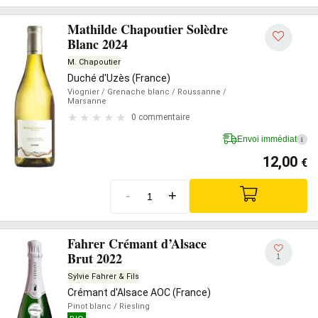
Mathilde Chapoutier Solèdre
Blanc 2024
M. Chapoutier
Duché d'Uzès (France)
Viognier
/ Grenache blanc
/ Roussanne
/
Marsanne
0 commentaire
Envoi immédiat
i
12,00
€
-
+
Fahrer Crémant d’Alsace
Brut 2022
1
Sylvie Fahrer & Fils
Crémant d'Alsace AOC (France)
Pinot blanc
/ Riesling