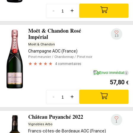
-
+
Moët & Chandon Rosé
Impérial
13
Moët & Chandon
Champagne AOC (France)
Pinot meunier
/ Chardonnay
/ Pinot noir
4 commentaires
Envoi immédiat
i
57,80
€
-
+
Château Puyanché 2022
1
Vignobles Arbo
Francs-côtes-de-Bordeaux AOC (France)