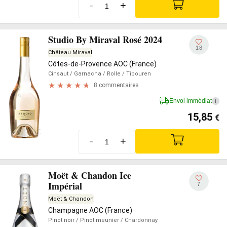
-
+
Studio By Miraval Rosé 2024
18
Château Miraval
Côtes-de-Provence AOC (France)
Cinsaut
/ Garnacha
/ Rolle
/ Tibouren
8 commentaires
Envoi immédiat
i
15,85
€
-
+
Moët & Chandon Ice
Impérial
7
Moët & Chandon
Champagne AOC (France)
Pinot noir
/ Pinot meunier
/ Chardonnay