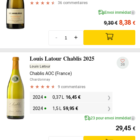
36 commentaires
Envoi immédiat
i
8,38
9,30
€
€
-
+
Louis Latour Chablis 2025
38
Louis Latour
Chablis AOC (France)
Chardonnay
9 commentaires
2024
0,37 L
16,45
€
2024
1,5 L
59,95
€
23 pour envoi immédiat
i
29,45
€