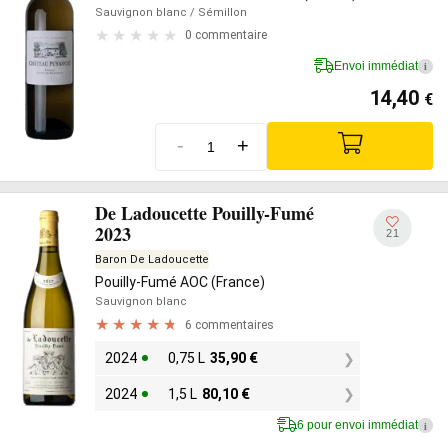
Sauvignon blanc
/ Sémillon
0 commentaire
Envoi immédiat
i
14,40
€
-
+
De Ladoucette Pouilly-Fumé
2023
21
Baron De Ladoucette
Pouilly-Fumé AOC (France)
Sauvignon blanc
6 commentaires
2024
0,75 L
35,90
€
2024
1,5 L
80,10
€
6 pour envoi immédiat
i