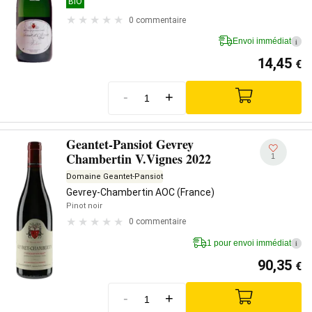
BIO
0 commentaire
Envoi immédiat
i
14,45
€
-
+
Geantet-Pansiot Gevrey
Chambertin V.Vignes 2022
1
Domaine Geantet-Pansiot
Gevrey-Chambertin AOC (France)
Pinot noir
0 commentaire
1 pour envoi immédiat
i
90,35
€
-
+