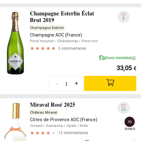
Champagne Esterlin Éclat
Brut 2019
9
Champagne Esterlin
Champagne AOC (France)
Pinot meunier
/ Chardonnay
/ Pinot noir
3 commentaires
Envoi immédiat
i
33,05
€
-
+
Miraval Rosé 2025
14
Château Miraval
Côtes-de-Provence AOC (France)
90
Cinsaut
/ Garnacha
/ Syrah
/ Rolle
PARKER
12 commentaires