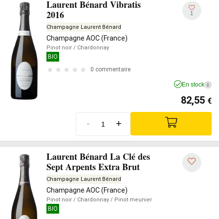
Laurent Bénard Vibratis
2016
1
Champagne Laurent Bénard
Champagne AOC (France)
Pinot noir
/ Chardonnay
BIO
0 commentaire
En stock
i
82,55
€
-
+
Laurent Bénard La Clé des
Sept Arpents Extra Brut
Champagne Laurent Bénard
Champagne AOC (France)
Pinot noir
/ Chardonnay
/ Pinot meunier
BIO