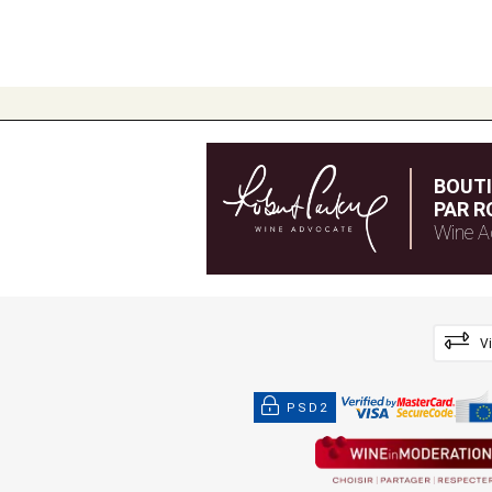
BOUT
PAR R
Wine A
V
PSD2