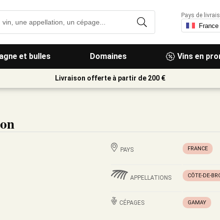
Pays de livrais
gne et bulles
Domaines
Vins en pr
Livraison offerte à partir de 200 €
ton
FRANCE
PAYS
CÔTE-DE-BR
APPELLATIONS
CÉPAGES
GAMAY