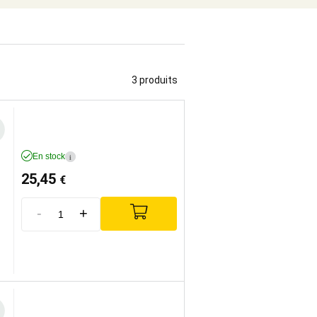
3 produits
En stock
i
25,45
€
-
+