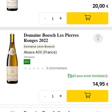
20,00
€
-
+
Domaine Boesch Les Pierres
Rouges 2022
6
Domaine Léon Boesch
Alsace AOC (France)
Silvaner
BIO
0 commentaire
20 pour envoi immédiat
i
14,95
€
-
+