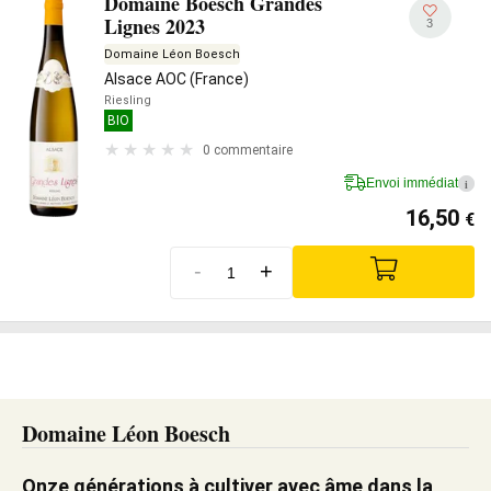
Domaine Boesch Grandes
Lignes 2023
3
Domaine Léon Boesch
Alsace AOC (France)
Riesling
BIO
0 commentaire
Envoi immédiat
i
16,50
€
-
+
Domaine Léon Boesch
Onze générations à cultiver avec âme dans la