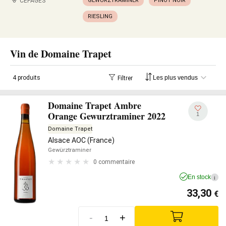
CÉPAGES
GEWÜRZTRAMINER
PINOT NOIR
RIESLING
Vin de Domaine Trapet
4 produits
Filtrer
Domaine Trapet Ambre
Orange Gewurztraminer 2022
1
Domaine Trapet
Alsace AOC (France)
Gewürztraminer
0 commentaire
En stock
i
33,30
€
-
+