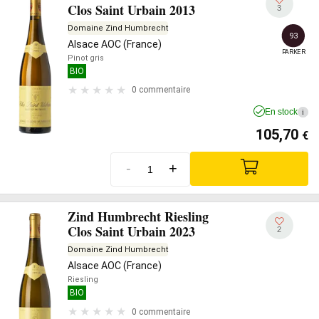
Clos Saint Urbain 2013
3
Domaine Zind Humbrecht
93
Alsace AOC (France)
PARKER
Pinot gris
BIO
0 commentaire
En stock
i
105,70
€
-
+
Zind Humbrecht Riesling
Clos Saint Urbain 2023
2
Domaine Zind Humbrecht
Alsace AOC (France)
Riesling
BIO
0 commentaire