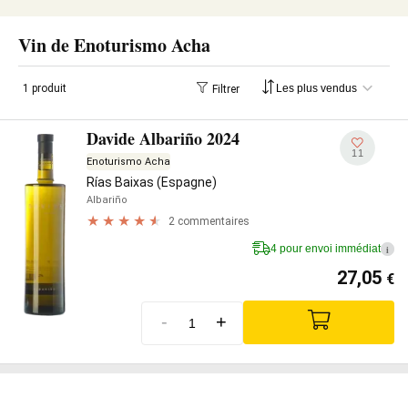
Vin de Enoturismo Acha
1 produit
Filtrer
Davide Albariño 2024
11
Enoturismo Acha
Rías Baixas (Espagne)
Albariño
2 commentaires
4 pour envoi immédiat
i
27,05
€
-
+