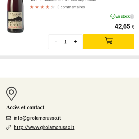
8 commentaires
En stock
i
42,65
€
-
+
Accès et contact
info@girolamorusso.it
http://www.girolamorusso.it