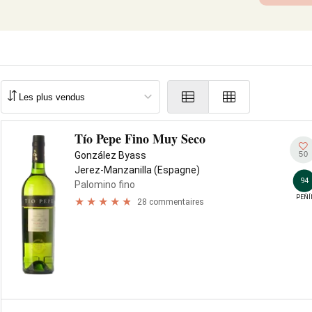
Tío Pepe Fino Muy Seco
50
González Byass
Jerez-Manzanilla (Espagne)
94
Palomino fino
PEÑÍ
28 commentaires