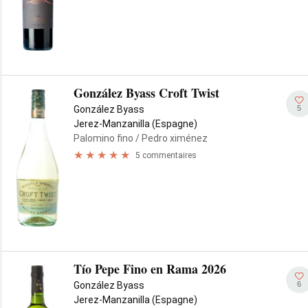
González Byass Croft Twist
5
González Byass
Jerez-Manzanilla (Espagne)
Palomino fino
/ Pedro ximénez
5 commentaires
Tío Pepe Fino en Rama 2026
6
González Byass
Jerez-Manzanilla (Espagne)