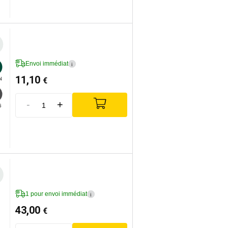
Envoi immédiat
i
11,10
€
N
-
+
G
1 pour envoi immédiat
i
43,00
€