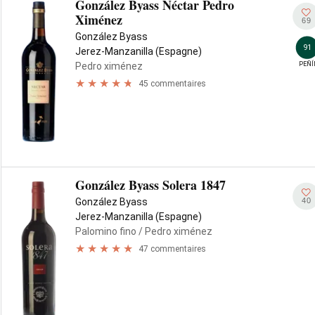
González Byass Néctar Pedro
Ximénez
69
González Byass
91
Jerez-Manzanilla (Espagne)
PEÑÍ
Pedro ximénez
45 commentaires
González Byass Solera 1847
40
González Byass
Jerez-Manzanilla (Espagne)
Palomino fino
/ Pedro ximénez
47 commentaires