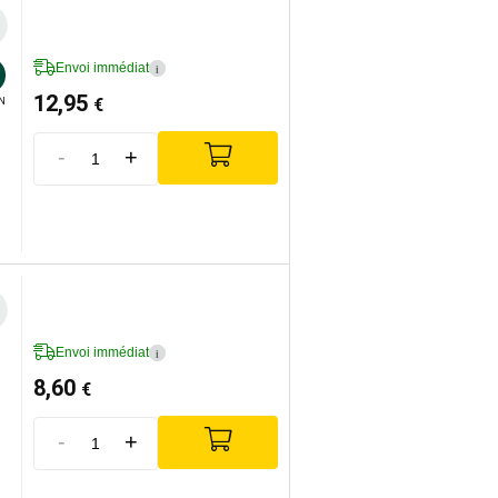
Envoi immédiat
i
12,95
€
N
-
+
Envoi immédiat
i
8,60
€
-
+