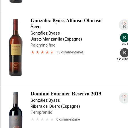
González Byass Alfonso Oloroso
Seco
30
González Byass
90
Jerez-Manzanilla (Espagne)
PEÑÍ
Palomino fino
13 commentaires
90
SUCKLIN
Dominio Fournier Reserva 2019
4
González Byass
Ribera del Duero (Espagne)
Tempranillo
0 commentaire