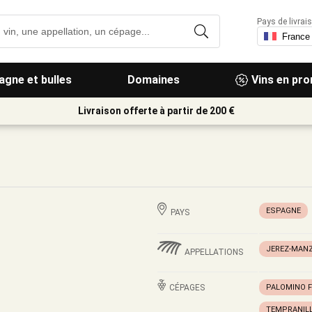
Pays de livrais
gne et bulles
Domaines
Vins en pr
Livraison offerte à partir de 200 €
ESPAGNE
PAYS
JEREZ-MANZ
APPELLATIONS
CÉPAGES
PALOMINO F
TEMPRANIL