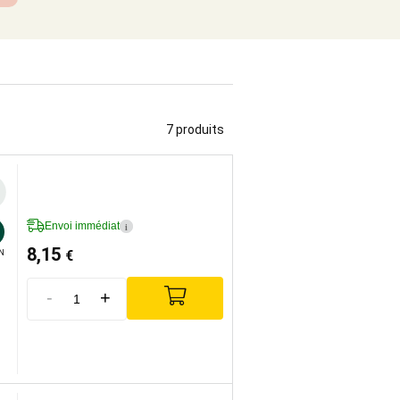
7 produits
Envoi immédiat
i
8,15
€
N
-
+