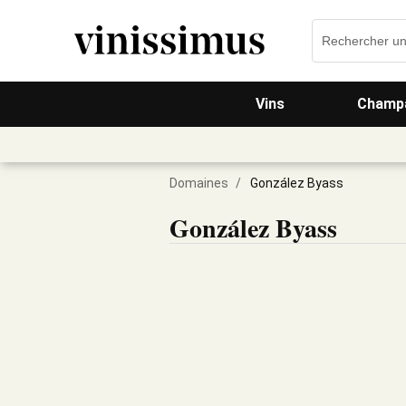
Vins
Champa
Domaines
/
González Byass
González Byass