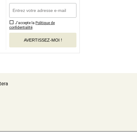
J'accepte la
Politique de
confidentialité
.
AVERTISSEZ-MOI !
tera