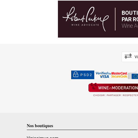
BOUT
PAR R
Wine A
V
PSD2
Nos boutiques