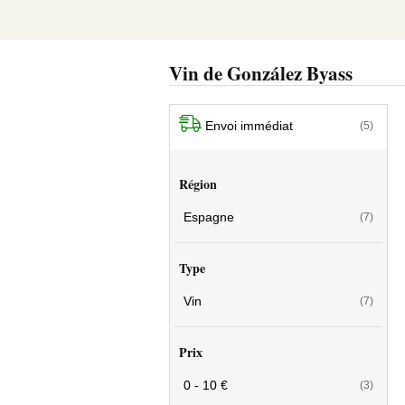
Vin de González Byass
Envoi immédiat
(5)
Région
Espagne
(7)
Type
Vin
(7)
Prix
0 - 10 €
(3)